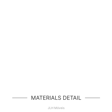
Olá, mundo!
de herói simples, um componente simples no estilo 
MATERIALS DETAIL
JLH Móveis