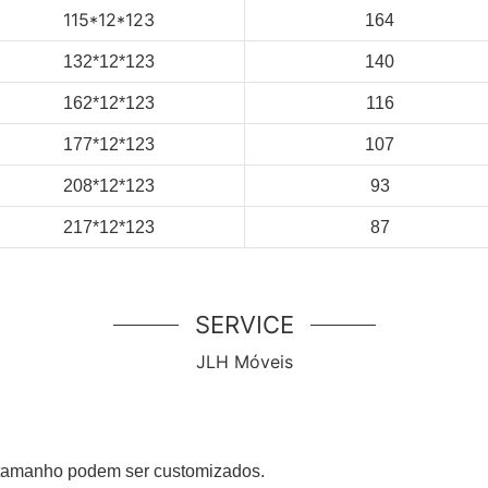
115*12*123
164
132*12*123
140
162*12*123
116
177*12*123
107
208*12*123
93
217*12*123
87
SERVICE
JLH Móveis
e tamanho podem ser customizados.