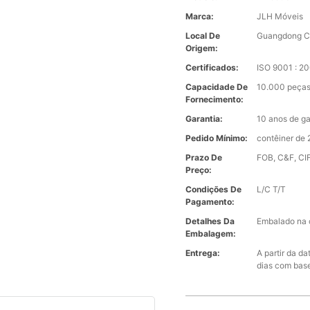
Marca:
JLH Móveis
Local De
Guangdong C
Origem:
Certificados:
ISO 9001 : 
Capacidade De
10.000 peças
Fornecimento:
Garantia:
10 anos de ga
Pedido Mínimo:
contêiner de 
Prazo De
FOB, C&F, CIF
Preço:
Condições De
L/C T/T
Pagamento:
Detalhes Da
Embalado na 
Embalagem:
Entrega:
A partir da d
dias com bas