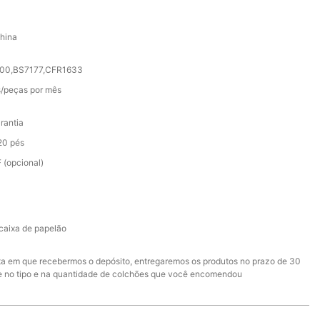
hina
2000,BS7177,CFR1633
/peças por mês
rantia
20 pés
 (opcional)
caixa de papelão
ata em que recebermos o depósito, entregaremos os produtos no prazo de 30
e no tipo e na quantidade de colchões que você encomendou