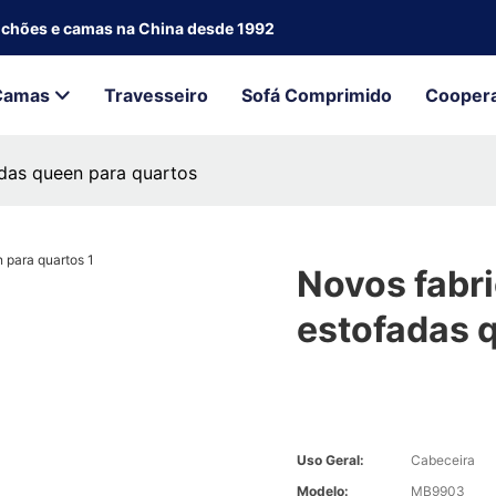
olchões e camas na China desde 1992
Camas
Travesseiro
Sofá Comprimido
Cooper
adas queen para quartos
Novos fabr
estofadas 
Uso Geral:
Cabeceira
Modelo:
MB9903