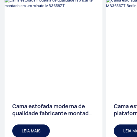
Cama estofada moderna de
Cama es
qualidade fabricante montado
platafor
em um minuto MB3658ZT
MB3656Z
cabeceir
LEIA MAIS
LEIA M