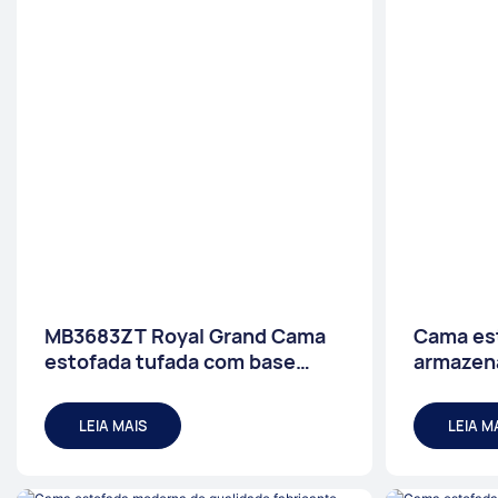
MB3683ZT Royal Grand Cama
Cama es
estofada tufada com base
armazen
forte King size - JLH Furniture
tamanhos
Cores Pr
LEIA MAIS
LEIA M
Móveis 