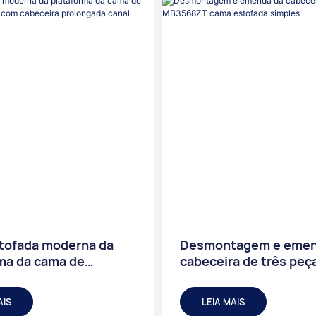
tofada moderna da
Desmontagem e emen
ma da cama de
cabeceira de três peç
T Berlin com
MB3568ZT cama esto
a prolongada canal
simples
AIS
LEIA MAIS