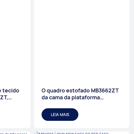
 tecido
O quadro estofado MB3662ZT
3ZT,
da cama da plataforma
Cores
adornou o apoio de madeira da
veis JLH
veneziana da cabeceira fácil
LEIA MAIS
monta