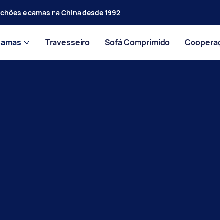
olchões e camas na China desde 1992
Camas
Travesseiro
Sofá Comprimido
Coopera