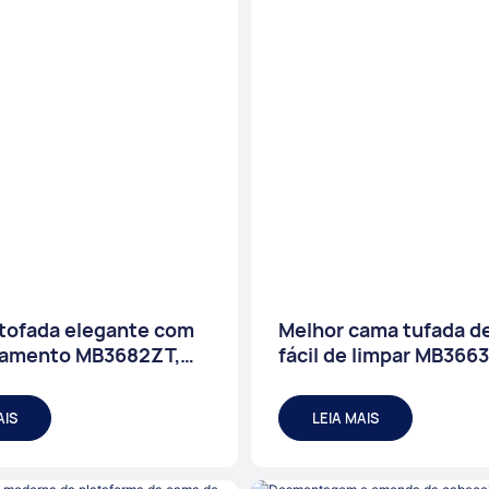
tofada elegante com
Melhor cama tufada de
amento MB3682ZT,
fácil de limpar MB366
 personalizados &
tamanhos variados & 
eço de fábrica -
Preço de fábrica - Mó
AIS
LEIA MAIS
JLH