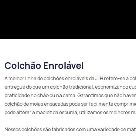
Colchão Enrolável
A melhor linha de colchões enroláveis ​​da JLH refere-se a
entregue do que um colchão tradicional, economizando custo
praticidade no chão ou na cama. Garantimos que não haverá 
colchão de molas ensacadas pode ser facilmente comprimi
pode alterar a maciez da espuma, utilizamos os melhores ma
Nossos colchões são fabricados com uma variedade de mater