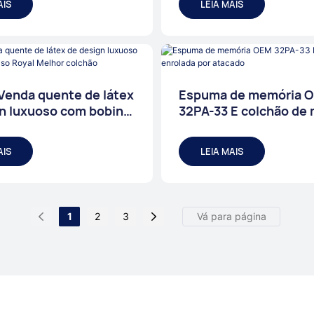
AIS
LEIA MAIS
Venda quente de látex
Espuma de memória 
n luxuoso com bobina
32PA-33 E colchão de
 Royal Melhor colchão
enrolada por atacado
AIS
LEIA MAIS
1
2
3