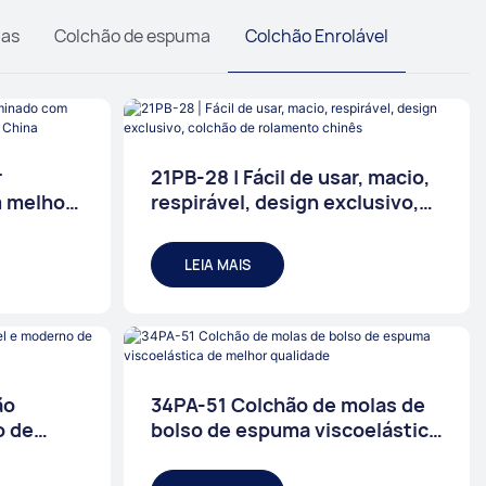
las
Colchão de espuma
Colchão Enrolável
r
21PB-28 | Fácil de usar, macio,
 melhor
respirável, design exclusivo,
ábrica na
colchão de rolamento chinês
LEIA MAIS
ão
34PA-51 Colchão de molas de
o de
bolso de espuma viscoelástica
de melhor qualidade