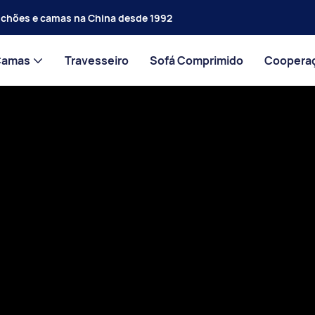
olchões e camas na China desde 1992
Camas
Travesseiro
Sofá Comprimido
Coopera