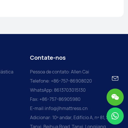
Contate-nos
ástica
Pessoa de contato: Allen Cai
Telefone: +86-757-86908020
WhatsApp: 8613703015130
Fax: +86-757-86905980
E-mail:
info@jlhmattress.cn
Adicionar: 10º andar, Edifício A, nº 81, Seção
Tanxi, Beihua Road, Tanxi, Longjiang,