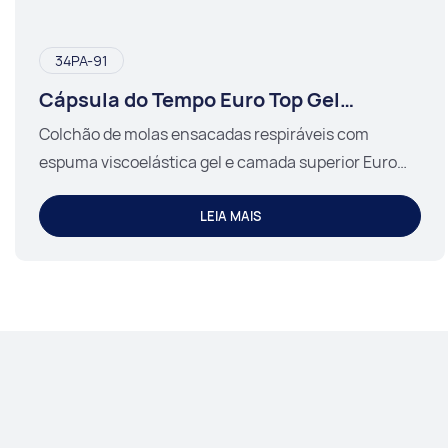
34PA-91
Cápsula do Tempo Euro Top Gel
Espuma Viscoelástica
Colchão de molas ensacadas respiráveis ​​com
espuma viscoelástica gel e camada superior Euro
Top 34PA-91 TIME CAPSULE.
LEIA MAIS