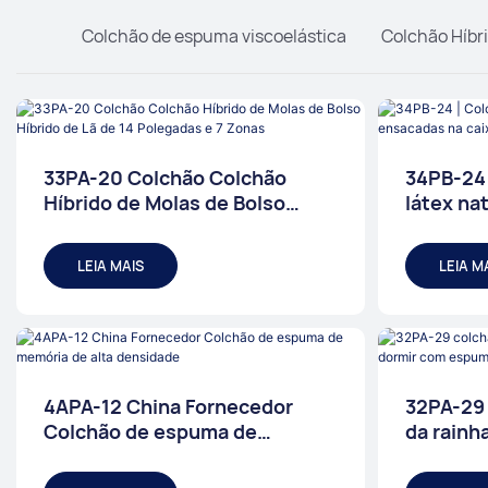
Colchão de espuma viscoelástica
Colchão Híbr
33PA-20 Colchão Colchão
34PB-24 
Híbrido de Molas de Bolso
látex na
Híbrido de Lã de 14 Polegadas
ensacada
e 7 Zonas
vendido 
LEIA MAIS
LEIA M
4APA-12 China Fornecedor
32PA-29
Colchão de espuma de
da rainh
memória de alta densidade
com esp