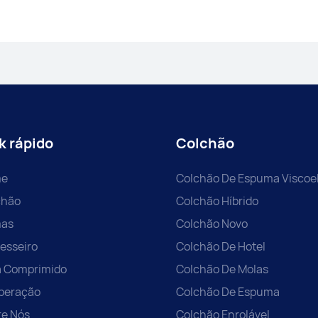
k rápido
Colchão
e
Colchão De Espuma Viscoel
chão
Colchão Híbrido
as
Colchão Novo
esseiro
Colchão De Hotel
á Comprimido
Colchão De Molas
peração
Colchão De Espuma
re Nós
Colchão Enrolável