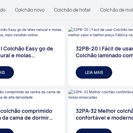
ido
Colchão novo
Colchão de hotel
Colchão de mo
| Colchão Easy go de
32PB-20 | Fácil de usa
tural e molas
Colchão laminado com
s na caixa, mais
valor e melhor preço F
online
China
AIS
LEIA MAIS
 colchão comprimido
32PA-32 Melhor colch
a da cama de dormir
confortável e modern
uma de alta densidade
molas ensacadas