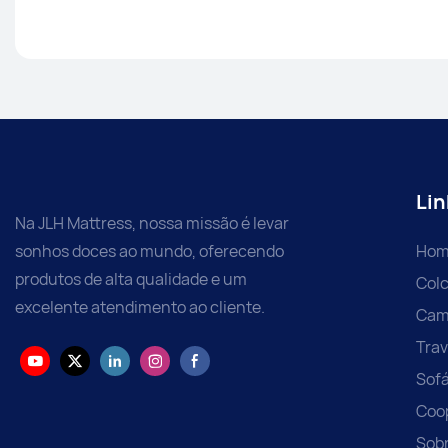
Lin
Na JLH Mattress, nossa missão é levar
sonhos doces ao mundo, oferecendo
Hom
produtos de alta qualidade e um
Col
excelente atendimento ao cliente.
Cam
Trav
Sof
Coo
Sob