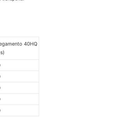
regamento 40HQ
s)
0
0
0
0
0