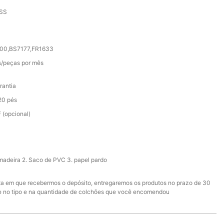
SS
000,BS7177,FR1633
/peças por mês
rantia
20 pés
 (opcional)
 madeira 2. Saco de PVC 3. papel pardo
ata em que recebermos o depósito, entregaremos os produtos no prazo de 30
e no tipo e na quantidade de colchões que você encomendou