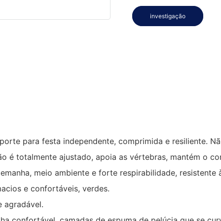
investigação
rte para festa independente, comprimida e resiliente. Não
hão é totalmente ajustado, apoia as vértebras, mantém o co
anha, meio ambiente e forte respirabilidade, resistente à 
acios e confortáveis, verdes.
e agradável.
a confortável, camadas de espuma de pelúcia que se cur