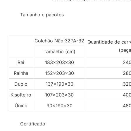
◆◆
Tamanho e pacotes
Colchão Não:32PA-32
Quantidade de car
(peça
Tamanho (cm)
Rei
183x203x30
24
Rainha
152x203x30
28
Duplo
137x190x30
32
K.solteiro
107x203x30
40
Único
90x190x30
48
◆◆
Certificado