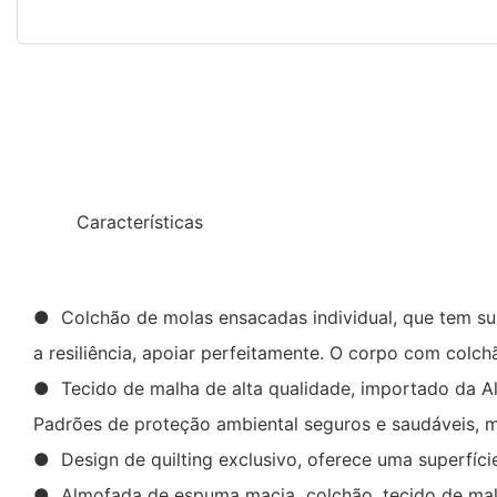
◆◆
Características
● Colchão de molas ensacadas individual, que tem supo
a resiliência, apoiar perfeitamente. O corpo com colc
● Tecido de malha de alta qualidade, importado da Alem
Padrões de proteção ambiental seguros e saudáveis, m
● Design de quilting exclusivo, oferece uma superfíci
● Almofada de espuma macia colchão, tecido de malh