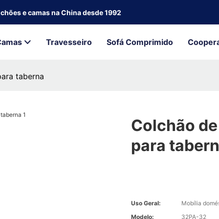
olchões e camas na China desde 1992
Camas
Travesseiro
Sofá Comprimido
Cooper
para taberna
Colchão de 
para taber
Uso Geral:
Mobília domé
Modelo:
32PA-32