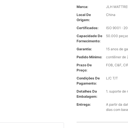
Marca:
JLH MATTRE
Local De
China
Origem:
Certificados:
ISO 9001 : 2
Capacidade De
50.000 peças
Fornecimento:
Garantia:
15 anos de ga
Pedido Mínimo:
contêiner de 
Prazo De
FOB, C&F, CIF
Preço:
Condições De
L/C T/T
Pagamento:
Detalhes Da
1. suporte de
Embalagem:
Entrega:
A partir da d
dias com bas