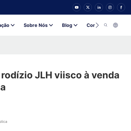
ação
Sobre Nós
Blog
Contato
rodízio JLH viisco à venda
na
stica