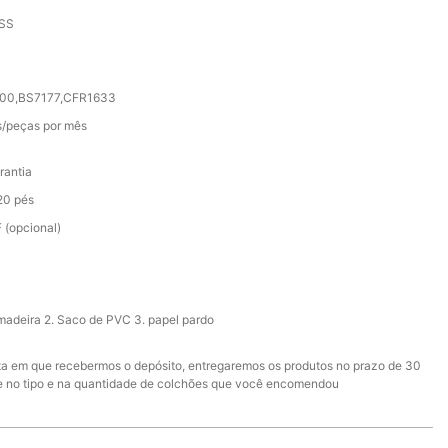
SS
2000,BS7177,CFR1633
/peças por mês
rantia
20 pés
 (opcional)
 madeira 2. Saco de PVC 3. papel pardo
ata em que recebermos o depósito, entregaremos os produtos no prazo de 30
e no tipo e na quantidade de colchões que você encomendou