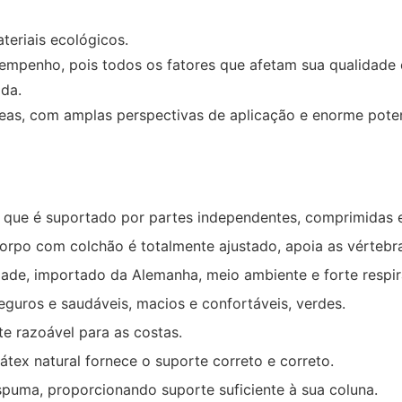
eriais ecológicos.
esempenho, pois todos os fatores que afetam sua qualida
ada.
reas, com amplas perspectivas de aplicação e enorme pote
ue é suportado por partes independentes, comprimidas e re
O corpo com colchão é totalmente ajustado, apoia as vérteb
e, importado da Alemanha, meio ambiente e forte respirab
eguros e saudáveis, macios e confortáveis, verdes.
e razoável para as costas.
tex natural fornece o suporte correto e correto.
puma, proporcionando suporte suficiente à sua coluna.