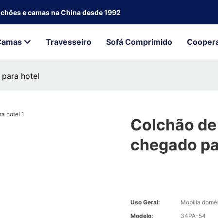
olchões e camas na China desde 1992
Camas
Travesseiro
Sofá Comprimido
Cooper
para hotel
Colchão de
chegado pa
Uso Geral:
Mobília domé
Modelo:
34PA-54