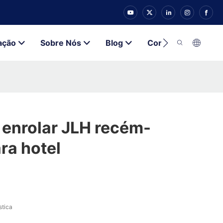
ação
Sobre Nós
Blog
Contato
 enrolar JLH recém-
ra hotel
stica