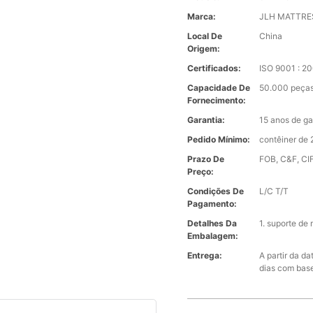
Marca:
JLH MATTRE
Local De
China
Origem:
Certificados:
ISO 9001 : 
Capacidade De
50.000 peças
Fornecimento:
Garantia:
15 anos de ga
Pedido Mínimo:
contêiner de 
Prazo De
FOB, C&F, CIF
Preço:
Condições De
L/C T/T
Pagamento:
Detalhes Da
1. suporte de
Embalagem:
Entrega:
A partir da d
dias com bas