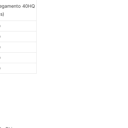
regamento 40HQ
s)
0
0
0
0
0