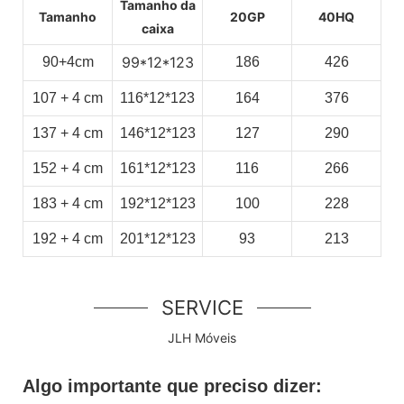
Tamanho da
Tamanho
20GP
40HQ
caixa
99*12*123
90+4cm
186
426
107
+
4
cm
116*12*123
164
376
137
+
4
cm
146*12*123
127
290
152
+
4
cm
161*12*123
116
266
183
+
4
cm
192*12*123
100
228
192
+
4
cm
201*12*123
93
213
SERVICE
JLH Móveis
Algo importante que preciso dizer: