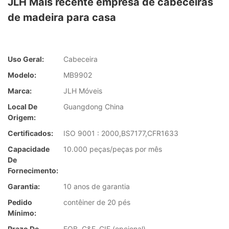
JLH Mais recente empresa de cabeceiras
de madeira para casa
Uso Geral:
Cabeceira
Modelo:
MB9902
Marca:
JLH Móveis
Local De
Guangdong China
Origem:
Certificados:
ISO 9001 : 2000,BS7177,CFR1633
Capacidade
10.000 peças/peças por mês
De
Fornecimento:
Garantia:
10 anos de garantia
Pedido
contêiner de 20 pés
Mínimo:
Prazo De
FOB, C&F, CIF (opcional)