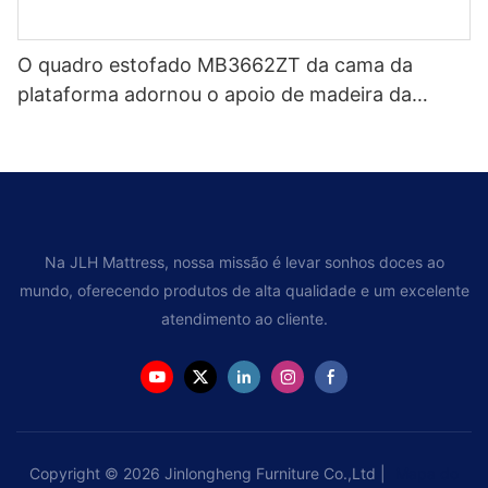
O quadro estofado MB3662ZT da cama da
plataforma adornou o apoio de madeira da
veneziana da cabeceira fácil monta
Na JLH Mattress, nossa missão é levar sonhos doces ao
mundo, oferecendo produtos de alta qualidade e um excelente
atendimento ao cliente.
Copyright © 2026 Jinlongheng Furniture Co.,Ltd |
Mapa do