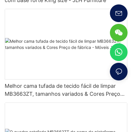
com base forte King size - JLH Furniture
Melhor cama tufada de tecido fácil de limpar
MB3663ZT, tamanhos variados & Cores Preço
de fábrica - Móveis JLH