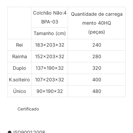
Colchão Não:4
Quantidade de carrega
BPA-03
mento 40HQ
(peças)
Tamanho (cm)
Rei
183x203x32
240
Rainha
152x203x32
280
Duplo
137x190x32
320
K.solteiro
107x203x32
400
Único
90x190x32
480
◆◆
Certificado
● ISO9001:2008