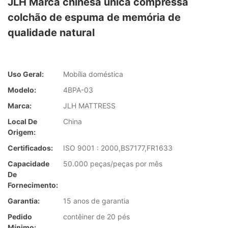
JLH Marca chinesa única compressa
colchão de espuma de memória de
qualidade natural
Uso Geral:
Mobília doméstica
Modelo:
4BPA-03
Marca:
JLH MATTRESS
Local De
China
Origem:
Certificados:
ISO 9001 : 2000,BS7177,FR1633
Capacidade
50.000 peças/peças por mês
De
Fornecimento:
Garantia:
15 anos de garantia
Pedido
contêiner de 20 pés
Mínimo: