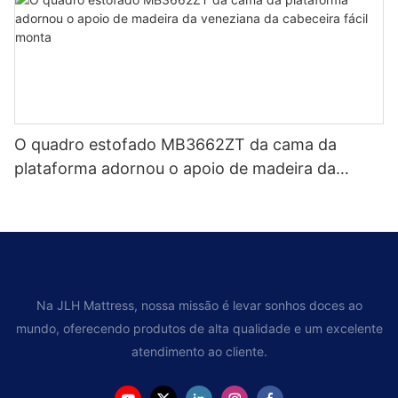
O quadro estofado MB3662ZT da cama da
plataforma adornou o apoio de madeira da
veneziana da cabeceira fácil monta
Na JLH Mattress, nossa missão é levar sonhos doces ao
mundo, oferecendo produtos de alta qualidade e um excelente
atendimento ao cliente.