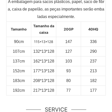
A embalagem para sacos plásticos, papel, saco de fibr
a, caixa de papelão, as peças importantes serão emba
ladas especialmente.
Tamanho da
Tamanho
20GP
40HQ
caixa
90cm
115*13*128
147
336
107cm
132*13*128
127
290
137cm
162*13*128
103
237
152cm
177*13*128
93
213
183cm
208*13*128
80
182
192cm
217*13*128
77
177
SERVICE