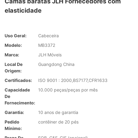
Camas baratas JLH Fornecedores com
elasticidade
Uso Geral:
Cabeceira
Modelo:
MB3372
Marca:
JLH Móveis
Local De
Guangdong China
Origem:
Certificados:
ISO 9001 : 2000,BS7177,CFR1633
Capacidade
10.000 peças/peças por mês
De
Fornecimento:
Garantia:
10 anos de garantia
Pedido
contêiner de 20 pés
Mínimo:
Prazo De
FOB, C&F, CIF (opcional)