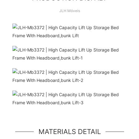
JLH Móveis
Olá, mundo!
unidade de herói simples, um componente
simples no estilo jumbotron
MATERIALS DETAIL