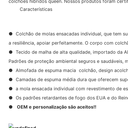
colchões híbridos queen. Nossos produtos foram certi
◆◆
Características
● Colchão de molas ensacadas individual, que tem supo
a resiliência, apoiar perfeitamente. O corpo com colc
● Tecido de malha de alta qualidade, importado da Alem
Padrões de proteção ambiental seguros e saudáveis, m
● Almofada de espuma macia colchão, design acolcho
● Camadas de espuma média dura que oferecem supor
● a mola ensacada individual com revestimento de es
● Os padrões retardantes de fogo dos EUA e do Reino
●
OEM e personalização são aceitos!!