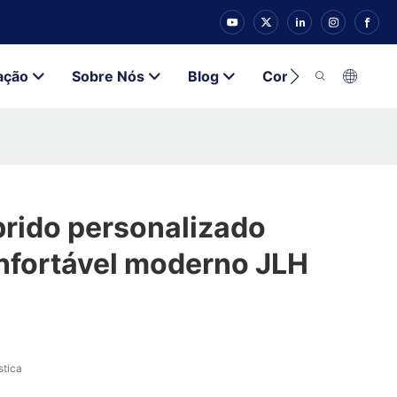
ação
Sobre Nós
Blog
Contato
brido personalizado
nfortável moderno JLH
stica