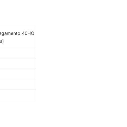
regamento 40HQ
s)
0
0
0
0
0