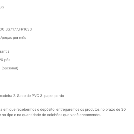
SS
000,BS7177,FR1633
/peças por mês
rantia
20 pés
 (opcional)
 madeira 2. Saco de PVC 3. papel pardo
ata em que recebermos o depósito, entregaremos os produtos no prazo de 30
e no tipo e na quantidade de colchões que você encomendou