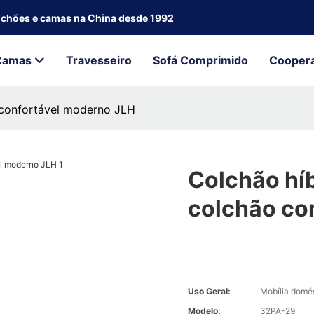
olchões e camas na China desde 1992
Camas
Travesseiro
Sofá Comprimido
Cooper
 confortável moderno JLH
Colchão hí
colchão co
Uso Geral:
Mobília domé
Modelo:
32PA-29