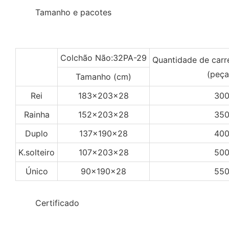
◆◆
Tamanho e pacotes
Colchão Não:32PA-29
Quantidade de car
(peça
Tamanho (cm)
Rei
183x203x28
30
Rainha
152x203x28
35
Duplo
137x190x28
40
K.solteiro
107x203x28
50
Único
90x190x28
55
◆◆
Certificado