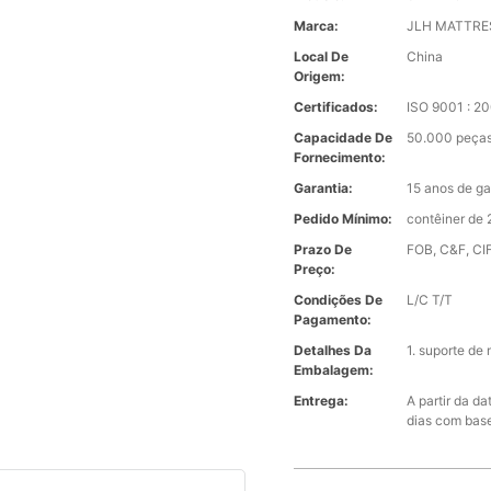
Marca:
JLH MATTRE
Local De
China
Origem:
Certificados:
ISO 9001 : 2
Capacidade De
50.000 peças
Fornecimento:
Garantia:
15 anos de ga
Pedido Mínimo:
contêiner de 
Prazo De
FOB, C&F, CIF
Preço:
Condições De
L/C T/T
Pagamento:
Detalhes Da
1. suporte de
Embalagem:
Entrega:
A partir da d
dias com bas