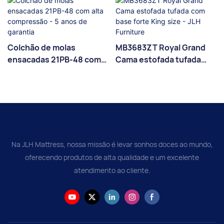
Colchão de molas
MB3683ZT Royal Grand
ensacadas 21PB-48 com
Cama estofada tufada
alta compressão - 5 anos
com base forte King size -
de garantia
JLH Furniture
Na JLH Mattress, nossa missão é levar sonhos doces ao mundo,
oferecendo produtos de alta qualidade e um excelente
atendimento ao cliente.